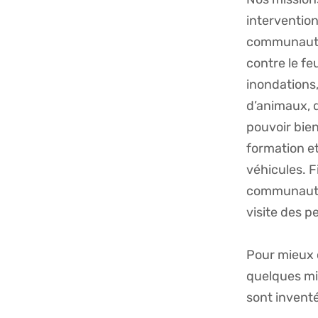
interventions
communauté.
contre le f
inondations
d’animaux, d
pouvoir bien
formation et
véhicules. 
communauté 
visite des p
Pour mieux 
quelques min
sont invent