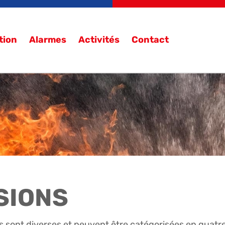
tion
Alarmes
Activités
Contact
SIONS
 sont diverses et peuvent être catégorisées en quatre 