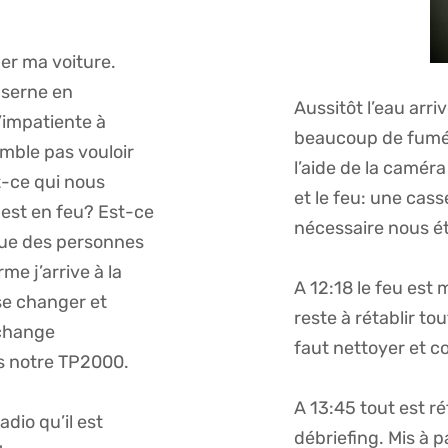
er ma voiture.
caserne en
Aussitôt l’eau arri
m’impatiente à
beaucoup de fumée
emble pas vouloir
l’aide de la camér
st-ce qui nous
et le feu: une cas
 est en feu? Est-ce
nécessaire nous é
 que des personnes
me j’arrive à la
A 12:18 le feu est m
se changer et
reste à rétablir tou
 change
faut nettoyer et co
ns notre TP2000.
A 13:45 tout est ré
dio qu’il est
débriefing. Mis à p