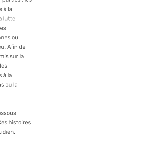
s à la
 lutte
des
nnes ou
u. Afin de
mis sur la
des
 à la
s ou la
essous
es histoires
idien.