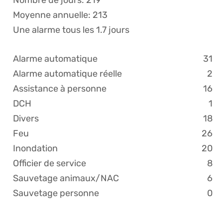
Nombre de jours: 219
Moyenne annuelle: 213
Une alarme tous les 1.7 jours
Alarme automatique
31
Alarme automatique réelle
2
Assistance à personne
16
DCH
1
Divers
18
Feu
26
Inondation
20
Officier de service
8
Sauvetage animaux/NAC
6
Sauvetage personne
0