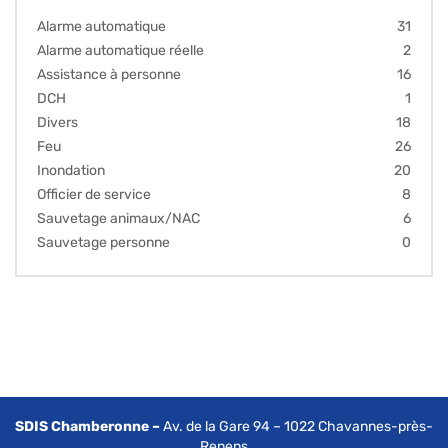
Alarme automatique
31
Alarme automatique réelle
2
Assistance à personne
16
DCH
1
Divers
18
Feu
26
Inondation
20
Officier de service
8
Sauvetage animaux/NAC
6
Sauvetage personne
0
SDIS Chamberonne –
Av. de la Gare 94 – 1022 Chavannes-près-
Renens