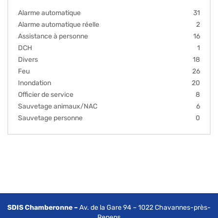
Alarme automatique
31
Alarme automatique réelle
2
Assistance à personne
16
DCH
1
Divers
18
Feu
26
Inondation
20
Officier de service
8
Sauvetage animaux/NAC
6
Sauvetage personne
0
SDIS Chamberonne –
Av. de la Gare 94 – 1022 Chavannes-près-
Renens