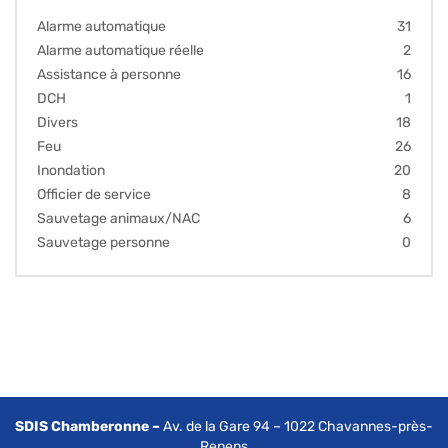
Alarme automatique
31
Alarme automatique réelle
2
Assistance à personne
16
DCH
1
Divers
18
Feu
26
Inondation
20
Officier de service
8
Sauvetage animaux/NAC
6
Sauvetage personne
0
SDIS Chamberonne –
Av. de la Gare 94 – 1022 Chavannes-près-
Renens