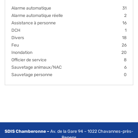
Alarme automatique
31
Alarme automatique réelle
2
Assistance à personne
16
DCH
1
Divers
18
Feu
26
Inondation
20
Officier de service
8
Sauvetage animaux/NAC
6
Sauvetage personne
0
SDIS Chamberonne –
Av. de la Gare 94 – 1022 Chavannes-près-
Renens