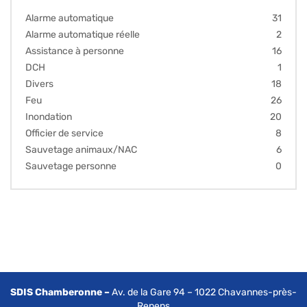
Alarme automatique
31
Alarme automatique réelle
2
Assistance à personne
16
DCH
1
Divers
18
Feu
26
Inondation
20
Officier de service
8
Sauvetage animaux/NAC
6
Sauvetage personne
0
SDIS Chamberonne –
Av. de la Gare 94 – 1022 Chavannes-près-
Renens